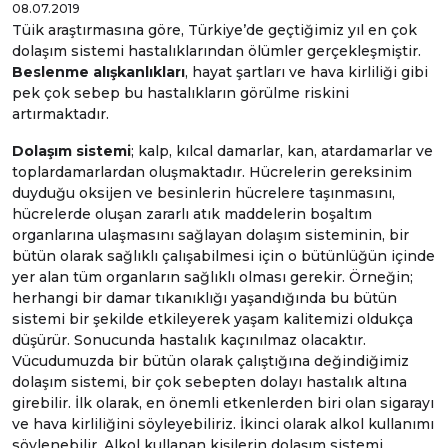
08.07.2019
Tüik araştırmasına göre, Türkiye’de geçtiğimiz yıl en çok
dolaşım sistemi hastalıklarından ölümler gerçekleşmiştir.
Beslenme alışkanlıkları
, hayat şartları ve hava kirliliği gibi
pek çok sebep bu hastalıkların görülme riskini
artırmaktadır.
Dolaşım sistemi
; kalp, kılcal damarlar, kan, atardamarlar ve
toplardamarlardan oluşmaktadır. Hücrelerin gereksinim
duyduğu oksijen ve besinlerin hücrelere taşınmasını,
hücrelerde oluşan zararlı atık maddelerin boşaltım
organlarına ulaşmasını sağlayan dolaşım sisteminin, bir
bütün olarak sağlıklı çalışabilmesi için o bütünlüğün içinde
yer alan tüm organların sağlıklı olması gerekir. Örneğin;
herhangi bir damar tıkanıklığı yaşandığında bu bütün
sistemi bir şekilde etkileyerek yaşam kalitemizi oldukça
düşürür. Sonucunda hastalık kaçınılmaz olacaktır.
Vücudumuzda bir bütün olarak çalıştığına değindiğimiz
dolaşım sistemi, bir çok sebepten dolayı hastalık altına
girebilir. İlk olarak, en önemli etkenlerden biri olan sigarayı
ve hava kirliliğini söyleyebiliriz. İkinci olarak alkol kullanımı
söylenebilir. Alkol kullanan kişilerin dolaşım sistemi