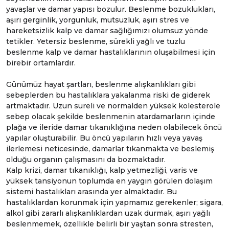
yavaşlar ve damar yapısı bozulur. Beslenme bozuklukları,
aşırı gerginlik, yorgunluk, mutsuzluk, aşırı stres ve
hareketsizlik kalp ve damar sağlığımızı olumsuz yönde
tetikler. Yetersiz beslenme, sürekli yağlı ve tuzlu
beslenme kalp ve damar hastalıklarının oluşabilmesi için
birebir ortamlardır.
Günümüz hayat şartları, beslenme alışkanlıkları gibi
sebeplerden bu hastalıklara yakalanma riski de giderek
artmaktadır. Uzun süreli ve normalden yüksek kolesterole
sebep olacak şekilde beslenmenin atardamarların içinde
plağa ve ileride damar tıkanıklığına neden olabilecek öncü
yapılar oluşturabilir. Bu öncü yapıların hızlı veya yavaş
ilerlemesi neticesinde, damarlar tıkanmakta ve beslemiş
olduğu organın çalışmasını da bozmaktadır.
Kalp krizi, damar tıkanıklığı, kalp yetmezliği, varis ve
yüksek tansiyonun toplumda en yaygın görülen dolaşım
sistemi hastalıkları arasında yer almaktadır. Bu
hastalıklardan korunmak için yapmamız gerekenler; sigara,
alkol gibi zararlı alışkanlıklardan uzak durmak, aşırı yağlı
beslenmemek, özellikle belirli bir yaştan sonra stresten,