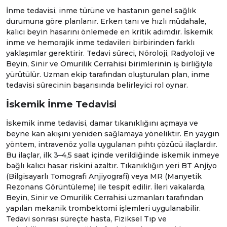
İnme tedavisi, inme türüne ve hastanın genel sağlık
durumuna göre planlanır. Erken tanı ve hızlı müdahale,
kalıcı beyin hasarını önlemede en kritik adımdır. İskemik
inme ve hemorajik inme tedavileri birbirinden farklı
yaklaşımlar gerektirir. Tedavi süreci,
Nöroloji
,
Radyoloji
ve
Beyin, Sinir ve Omurilik Cerrahisi
birimlerinin iş birliğiyle
yürütülür. Uzman ekip tarafından oluşturulan plan, inme
tedavisi sürecinin başarısında belirleyici rol oynar.
İskemik İnme Tedavisi
İskemik inme tedavisi, damar tıkanıklığını açmaya ve
beyne kan akışını yeniden sağlamaya yöneliktir. En yaygın
yöntem, intravenöz yolla uygulanan pıhtı çözücü ilaçlardır.
Bu ilaçlar, ilk 3–4,5 saat içinde verildiğinde iskemik inmeye
bağlı kalıcı hasar riskini azaltır. Tıkanıklığın yeri
BT Anjiyo
(
Bilgisayarlı Tomografi Anjiyografi
) veya MR (
Manyetik
Rezonans Görüntüleme
) ile tespit edilir. İleri vakalarda,
Beyin, Sinir ve Omurilik Cerrahisi
uzmanları tarafından
yapılan mekanik trombektomi işlemleri uygulanabilir.
Tedavi sonrası süreçte hasta,
Fiziksel Tıp ve