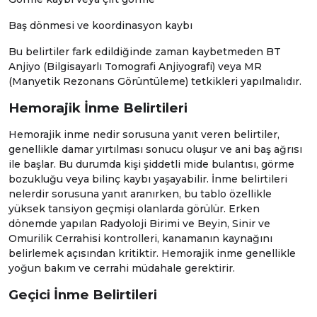
Baş dönmesi ve koordinasyon kaybı
Bu belirtiler fark edildiğinde zaman kaybetmeden
BT
Anjiyo
(
Bilgisayarlı Tomografi Anjiyografi
) veya MR
(
Manyetik Rezonans Görüntüleme
) tetkikleri yapılmalıdır.
Hemorajik İnme Belirtileri
Hemorajik inme nedir sorusuna yanıt veren belirtiler,
genellikle damar yırtılması sonucu oluşur ve ani baş ağrısı
ile başlar. Bu durumda kişi şiddetli mide bulantısı, görme
bozukluğu veya bilinç kaybı yaşayabilir. İnme belirtileri
nelerdir sorusuna yanıt aranırken, bu tablo özellikle
yüksek tansiyon geçmişi olanlarda görülür. Erken
dönemde yapılan
Radyoloji
Birimi ve
Beyin, Sinir ve
Omurilik Cerrahisi
kontrolleri, kanamanın kaynağını
belirlemek açısından kritiktir. Hemorajik inme genellikle
yoğun bakım ve cerrahi müdahale gerektirir.
Geçici İnme Belirtileri