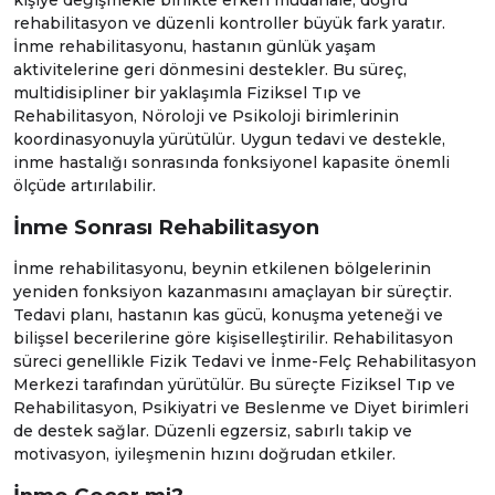
kişiye değişmekle birlikte erken müdahale, doğru
rehabilitasyon ve düzenli kontroller büyük fark yaratır.
İnme rehabilitasyonu, hastanın günlük yaşam
aktivitelerine geri dönmesini destekler. Bu süreç,
multidisipliner bir yaklaşımla
Fiziksel Tıp ve
Rehabilitasyon
,
Nöroloji
ve
Psikoloji
birimlerinin
koordinasyonuyla yürütülür. Uygun tedavi ve destekle,
inme hastalığı sonrasında fonksiyonel kapasite önemli
ölçüde artırılabilir.
İnme Sonrası Rehabilitasyon
İnme rehabilitasyonu, beynin etkilenen bölgelerinin
yeniden fonksiyon kazanmasını amaçlayan bir süreçtir.
Tedavi planı, hastanın kas gücü, konuşma yeteneği ve
bilişsel becerilerine göre kişiselleştirilir. Rehabilitasyon
süreci genellikle
Fizik Tedavi ve İnme-Felç Rehabilitasyon
Merkezi
tarafından yürütülür. Bu süreçte
Fiziksel Tıp ve
Rehabilitasyon
,
Psikiyatri
ve
Beslenme ve Diyet
birimleri
de destek sağlar. Düzenli egzersiz, sabırlı takip ve
motivasyon, iyileşmenin hızını doğrudan etkiler.