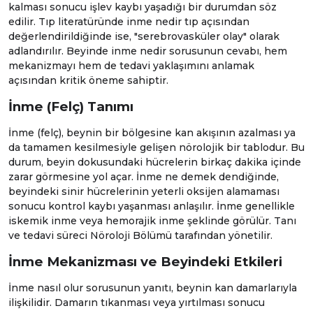
kalması sonucu işlev kaybı yaşadığı bir durumdan söz
edilir. Tıp literatüründe inme nedir tıp açısından
değerlendirildiğinde ise, "serebrovasküler olay" olarak
adlandırılır. Beyinde inme nedir sorusunun cevabı, hem
mekanizmayı hem de tedavi yaklaşımını anlamak
açısından kritik öneme sahiptir.
İnme (Felç) Tanımı
İnme (felç), beynin bir bölgesine kan akışının azalması ya
da tamamen kesilmesiyle gelişen nörolojik bir tablodur. Bu
durum, beyin dokusundaki hücrelerin birkaç dakika içinde
zarar görmesine yol açar. İnme ne demek dendiğinde,
beyindeki sinir hücrelerinin yeterli oksijen alamaması
sonucu kontrol kaybı yaşanması anlaşılır. İnme genellikle
iskemik inme veya hemorajik inme şeklinde görülür. Tanı
ve tedavi süreci
Nöroloji
Bölümü tarafından yönetilir.
İnme Mekanizması ve Beyindeki Etkileri
İnme nasıl olur sorusunun yanıtı, beynin kan damarlarıyla
ilişkilidir. Damarın tıkanması veya yırtılması sonucu