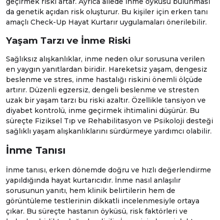
geçirmek riski artar. Ayrıca ailede inme öyküsü bulunması
da genetik açıdan risk oluşturur. Bu kişiler için erken tanı
amaçlı
Check-Up Hayat Kurtarır
uygulamaları önerilebilir.
Yaşam Tarzı ve İnme Riski
Sağlıksız alışkanlıklar, inme neden olur sorusuna verilen
en yaygın yanıtlardan biridir. Hareketsiz yaşam, dengesiz
beslenme ve stres, inme hastalığı riskini önemli ölçüde
artırır. Düzenli egzersiz, dengeli beslenme ve stresten
uzak bir yaşam tarzı bu riski azaltır. Özellikle tansiyon ve
diyabet kontrolü, inme geçirmek ihtimalini düşürür. Bu
süreçte
Fiziksel Tıp ve Rehabilitasyon
ve
Psikoloji
desteği
sağlıklı yaşam alışkanlıklarını sürdürmeye yardımcı olabilir.
İnme Tanısı
İnme tanısı, erken dönemde doğru ve hızlı değerlendirme
yapıldığında hayat kurtarıcıdır. İnme nasıl anlaşılır
sorusunun yanıtı, hem klinik belirtilerin hem de
görüntüleme testlerinin dikkatli incelenmesiyle ortaya
çıkar. Bu süreçte hastanın öyküsü, risk faktörleri ve