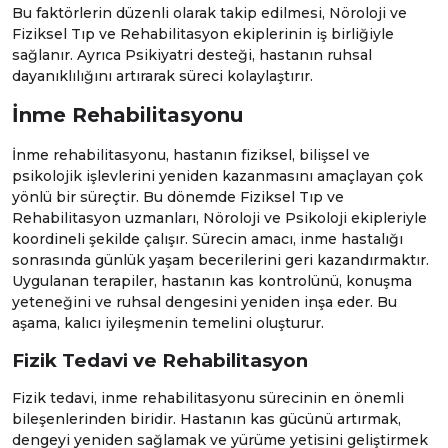
Bu faktörlerin düzenli olarak takip edilmesi,
Nöroloji
ve
Fiziksel Tıp ve Rehabilitasyon
ekiplerinin iş birliğiyle
sağlanır. Ayrıca
Psikiyatri
desteği, hastanın ruhsal
dayanıklılığını artırarak süreci kolaylaştırır.
İnme Rehabilitasyonu
İnme rehabilitasyonu, hastanın fiziksel, bilişsel ve
psikolojik işlevlerini yeniden kazanmasını amaçlayan çok
yönlü bir süreçtir. Bu dönemde
Fiziksel Tıp ve
Rehabilitasyon
uzmanları,
Nöroloji
ve
Psikoloji
ekipleriyle
koordineli şekilde çalışır. Sürecin amacı, inme hastalığı
sonrasında günlük yaşam becerilerini geri kazandırmaktır.
Uygulanan terapiler, hastanın kas kontrolünü, konuşma
yeteneğini ve ruhsal dengesini yeniden inşa eder. Bu
aşama, kalıcı iyileşmenin temelini oluşturur.
Fizik Tedavi ve Rehabilitasyon
Fizik tedavi, inme rehabilitasyonu sürecinin en önemli
bileşenlerinden biridir. Hastanın kas gücünü artırmak,
dengeyi yeniden sağlamak ve yürüme yetisini geliştirmek