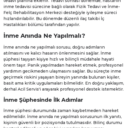
tedavi planına eklenir. Tedavi sonrası dönemde, hastanın
inme tedavisi sürecine bağlı olarak
Fizik Tedavi ve İnme-
Felç Rehabilitasyon Merkezi
desteğiyle iyileşme süreci
hızlandırılabilir. Bu dönemde düzenli ilaç takibi
İç
Hastalıkları
bölümü tarafından yapılır.
İnme Anında Ne Yapılmalı?
İnme anında ne yapılmalı sorusu, doğru adımların
atılmasını ve kalıcı hasarın önlenmesini sağlar. İnme
şüphesi taşıyan kişiye hızlı ve bilinçli müdahale hayati
önem taşır. Panik yapılmadan hareket etmek, profesyonel
yardımın gecikmeden ulaşmasını sağlar. Bu süreçte inme
geçirmek riskini yaşayan bireyin yanında bulunan kişiler,
basit ama kritik uygulamaları bilmelidir. En doğru yaklaşım,
derhal
Acil Servis
'i arayarak profesyonel destek istemektir.
İnme Şüphesinde İlk Adımlar
İnme şüphesi durumunda zaman kaybetmeden hareket
edilmelidir. İnme anında ne yapılmalı sorusunun ilk yanıtı,
kişinin güvenli bir pozisyonda tutulmasıdır. Bilinç durumu