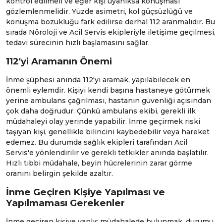
kontrol edilmeli ve eğer kişi uyanıksa konuşması
gözlemlenmelidir. Yüzde asimetri, kol güçsüzlüğü ve
konuşma bozukluğu fark edilirse derhal 112 aranmalıdır. Bu
sırada
Nöroloji
ve
Acil Servis
ekipleriyle iletişime geçilmesi,
tedavi sürecinin hızlı başlamasını sağlar.
112'yi Aramanın Önemi
İnme şüphesi anında 112'yi aramak, yapılabilecek en
önemli eylemdir. Kişiyi kendi başına hastaneye götürmek
yerine ambulans çağrılması, hastanın güvenliği açısından
çok daha doğrudur. Çünkü ambulans ekibi, gerekli ilk
müdahaleyi olay yerinde yapabilir. İnme geçirmek riski
taşıyan kişi, genellikle bilincini kaybedebilir veya hareket
edemez. Bu durumda sağlık ekipleri tarafından
Acil
Servis
'e yönlendirilir ve gerekli tetkikler anında başlatılır.
Hızlı tıbbi müdahale, beyin hücrelerinin zarar görme
oranını belirgin şekilde azaltır.
İnme Geçiren Kişiye Yapılması ve
Yapılmaması Gerekenler
İnme geçiren kişiye yanlış müdahalede bulunmak, durumu