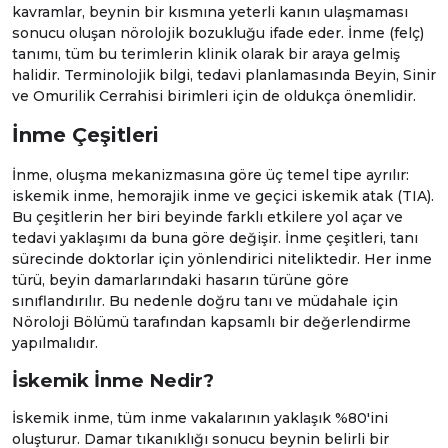
kavramlar, beynin bir kısmına yeterli kanın ulaşmaması
sonucu oluşan nörolojik bozukluğu ifade eder. İnme (felç)
tanımı, tüm bu terimlerin klinik olarak bir araya gelmiş
halidir. Terminolojik bilgi, tedavi planlamasında
Beyin, Sinir
ve Omurilik Cerrahisi
birimleri için de oldukça önemlidir.
İnme Çeşitleri
İnme, oluşma mekanizmasına göre üç temel tipe ayrılır:
iskemik inme, hemorajik inme ve geçici iskemik atak (TIA).
Bu çeşitlerin her biri beyinde farklı etkilere yol açar ve
tedavi yaklaşımı da buna göre değişir. İnme çeşitleri, tanı
sürecinde doktorlar için yönlendirici niteliktedir. Her inme
türü, beyin damarlarındaki hasarın türüne göre
sınıflandırılır. Bu nedenle doğru tanı ve müdahale için
Nöroloji
Bölümü tarafından kapsamlı bir değerlendirme
yapılmalıdır.
İskemik İnme Nedir?
İskemik inme, tüm inme vakalarının yaklaşık %80'ini
oluşturur. Damar tıkanıklığı sonucu beynin belirli bir