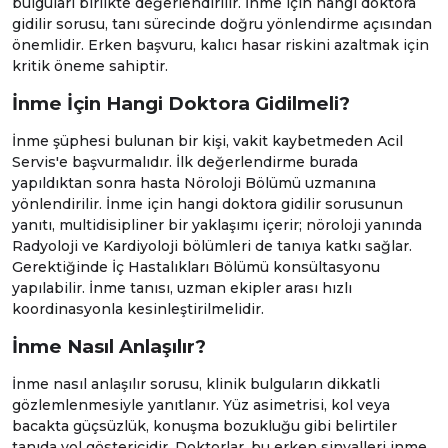
bulguları birlikte değerlendirilir. İnme için hangi doktora
gidilir sorusu, tanı sürecinde doğru yönlendirme açısından
önemlidir. Erken başvuru, kalıcı hasar riskini azaltmak için
kritik öneme sahiptir.
İnme İçin Hangi Doktora Gidilmeli?
İnme şüphesi bulunan bir kişi, vakit kaybetmeden
Acil
Servis
'e başvurmalıdır. İlk değerlendirme burada
yapıldıktan sonra hasta
Nöroloji
Bölümü uzmanına
yönlendirilir. İnme için hangi doktora gidilir sorusunun
yanıtı, multidisipliner bir yaklaşımı içerir; nöroloji yanında
Radyoloji
ve
Kardiyoloji
bölümleri de tanıya katkı sağlar.
Gerektiğinde
İç Hastalıkları
Bölümü konsültasyonu
yapılabilir. İnme tanısı, uzman ekipler arası hızlı
koordinasyonla kesinleştirilmelidir.
İnme Nasıl Anlaşılır?
İnme nasıl anlaşılır sorusu, klinik bulguların dikkatli
gözlemlenmesiyle yanıtlanır. Yüz asimetrisi, kol veya
bacakta güçsüzlük, konuşma bozukluğu gibi belirtiler
tanıda yol göstericidir. Doktorlar, bu erken sinyalleri inme