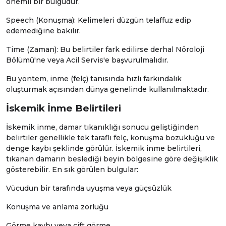
önemli bir bulgudur.
Speech (Konuşma): Kelimeleri düzgün telaffuz edip
edemediğine bakılır.
Time (Zaman): Bu belirtiler fark edilirse derhal
Nöroloji
Bölümü'ne veya
Acil Servis
'e başvurulmalıdır.
Bu yöntem, inme (felç) tanısında hızlı farkındalık
oluşturmak açısından dünya genelinde kullanılmaktadır.
İskemik İnme Belirtileri
İskemik inme, damar tıkanıklığı sonucu geliştiğinden
belirtiler genellikle tek taraflı felç, konuşma bozukluğu ve
denge kaybı şeklinde görülür. İskemik inme belirtileri,
tıkanan damarın beslediği beyin bölgesine göre değişiklik
gösterebilir. En sık görülen bulgular:
Vücudun bir tarafında uyuşma veya güçsüzlük
Konuşma ve anlama zorluğu
Görme kaybı veya çift görme