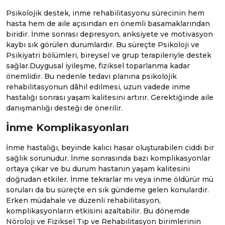
Psikoloji
k destek, inme rehabilitasyonu sürecinin hem
hasta hem de aile açısından en önemli basamaklarından
biridir. İnme sonrası depresyon, anksiyete ve motivasyon
kaybı sık görülen durumlardır. Bu süreçte Psikoloji ve
Psikiyatri
bölümleri, bireysel ve grup terapileriyle destek
sağlar.Duygusal iyileşme, fiziksel toparlanma kadar
önemlidir. Bu nedenle tedavi planına psikolojik
rehabilitasyonun dâhil edilmesi, uzun vadede inme
hastalığı sonrası yaşam kalitesini artırır. Gerektiğinde aile
danışmanlığı desteği de önerilir.
İnme Komplikasyonları
İnme hastalığı, beyinde kalıcı hasar oluşturabilen ciddi bir
sağlık sorunudur. İnme sonrasında bazı komplikasyonlar
ortaya çıkar ve bu durum hastanın yaşam kalitesini
doğrudan etkiler. İnme tekrarlar mı veya inme öldürür mü
soruları da bu süreçte en sık gündeme gelen konulardır.
Erken müdahale ve düzenli rehabilitasyon,
komplikasyonların etkisini azaltabilir. Bu dönemde
Nöroloji
ve
Fiziksel Tıp ve Rehabilitasyon
birimlerinin