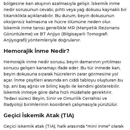
bölgesine kan akışının azalmasıyla gelişir. İskemik inme
nedir sorusunun cevabı, pıhtı veya yağ dokusu kaynaklı bir
tıkanıklıkla açıklanabilir. Bu durum, beyin dokusunun
oksijensiz kalmasına ve hücre ölümüne neden olur.
İskemik inme tanısı genellikle MR (
Manyetik Rezonans
Görüntüleme
) ve
BT Anjiyo
(
Bilgisayarlı Tomografi
Anjiyografi
) yöntemleriyle doğrulanır.
Hemorajik İnme Nedir?
Hemorajik inme nedir sorusu, beyin damarının yırtılması
sonucu gelişen kanamayı ifade eder. Bu tür inmede kan,
beyin dokusuna sızarak hücrelerin zarar görmesine yol
açar. İnme çeşitleri arasında en ciddi tabloyu oluşturan bu
tip, ani baş ağrısı ve bilinç kaybı ile kendini gösterebilir.
İskemik inmeye göre daha hızlı müdahale gerektirir.
Tedavi süreci
Beyin, Sinir ve Omurilik Cerrahisi
ve
Radyoloji
birimlerinin koordineli çalışmasıyla yürütülür.
Geçici İskemik Atak (TIA)
Geçici iskemik atak (TIA), halk arasında "mini inme" olarak