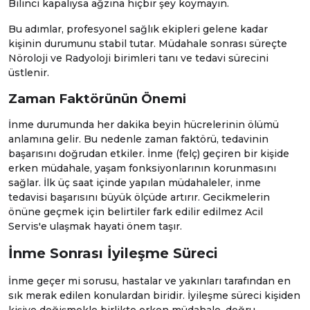
Bilinci kapalıysa ağzına hiçbir şey koymayın.
Bu adımlar, profesyonel sağlık ekipleri gelene kadar
kişinin durumunu stabil tutar. Müdahale sonrası süreçte
Nöroloji
ve
Radyoloji
birimleri tanı ve tedavi sürecini
üstlenir.
Zaman Faktörünün Önemi
İnme durumunda her dakika beyin hücrelerinin ölümü
anlamına gelir. Bu nedenle zaman faktörü, tedavinin
başarısını doğrudan etkiler. İnme (felç) geçiren bir kişide
erken müdahale, yaşam fonksiyonlarının korunmasını
sağlar. İlk üç saat içinde yapılan müdahaleler, inme
tedavisi başarısını büyük ölçüde artırır. Gecikmelerin
önüne geçmek için belirtiler fark edilir edilmez
Acil
Servis
'e ulaşmak hayati önem taşır.
İnme Sonrası İyileşme Süreci
İnme geçer mi sorusu, hastalar ve yakınları tarafından en
sık merak edilen konulardan biridir. İyileşme süreci kişiden